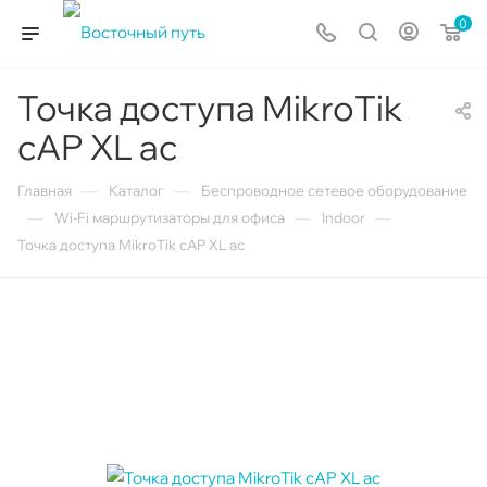
0
Точка доступа MikroTik
cAP XL ac
—
—
Главная
Каталог
Беспроводное сетевое оборудование
—
—
—
Wi-Fi маршрутизаторы для офиса
Indoor
Точка доступа MikroTik cAP XL ac