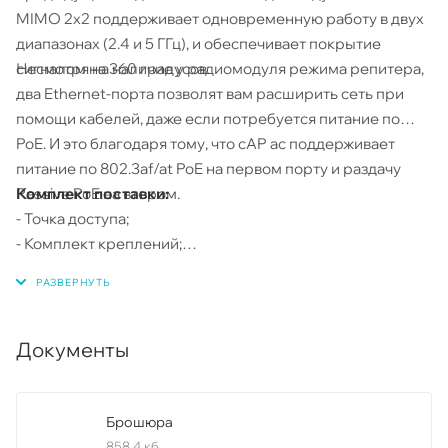
MIMO 2х2 поддерживает одновременную работу в двух
диапазонах (2.4 и 5 ГГц), и обеспечивает покрытие
Несмотря на наличие у радиомодуля режима репитера,
сигналом на 360 градусов.
два Ethernet-порта позволят вам расширить сеть при
помощи кабелей, даже если потребуется питание по
PoE. И это благодаря тому, что cAP ac поддерживает
питание по 802.3af/at PoE на первом порту и раздачу
Комплект поставки:
Passive PoE на втором.
- Точка доступа;
- Комплект креплений;
- Гигабитный PoE-инжектор;
- Адаптер питания 24 В, 1.2 А.
Документы
Брошюра
858,4 кб