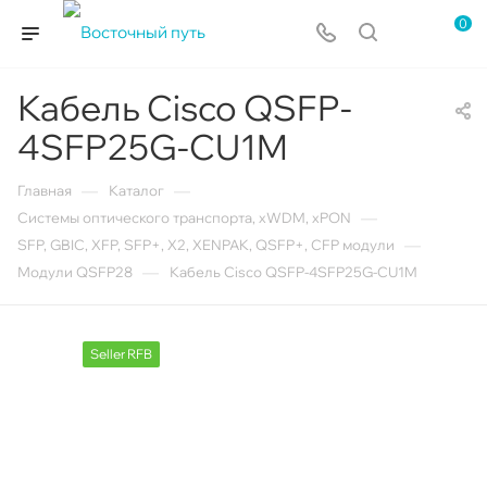
0
Кабель Cisco QSFP-
4SFP25G-CU1M
—
—
Главная
Каталог
—
Системы оптического транспорта, xWDM, xPON
—
SFP, GBIC, XFP, SFP+, X2, XENPAK, QSFP+, CFP модули
—
Модули QSFP28
Кабель Cisco QSFP-4SFP25G-CU1M
Seller RFB