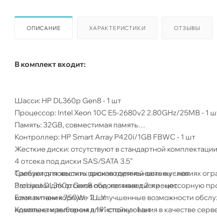
ОПИСАНИЕ
ХАРАКТЕРИСТИКИ
ОТЗЫВЫ
В комплект входит:
Шасси: HP DL360p Gen8 - 1 шт
Процессор: Intel Xeon 10C E5-2680v2 2.80GHz/25MB - 1 
Память: 32GB, совместимая память
Контроллер: HP Smart Array P420i/1GB FBWC - 1 шт
Жесткие диски: отсутствуют в стандартной комплектаци
4 отсека под диски SAS/SATA 3.5"
Требуется повысить производительность в условиях ог
Салазки для жестких дисков горячей замены - нет
ProLiant DL360p Gen8 обеспечивает 2-процессорную пр
Заглушки для отсеков под жесткие диски - нет
компактном корпусе 1U. Улучшенные возможности обслу
Блок питания 750W - 2 шт
идеальным выбором для использования в качестве серве
Комплект крепления в 19" стойку - 1 шт