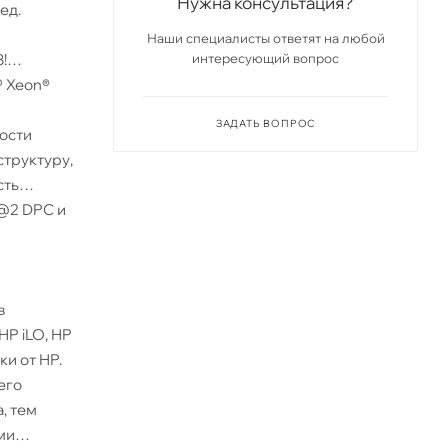
Нужна консультация?
ед.
Наши специалисты ответят на любой
интересующий вопрос
!
® Xeon®
ЗАДАТЬ ВОПРОС
ости
структуру,
сть
 @2 DPC и
в
HP iLO, HP
ки от HP.
его
, тем
ми