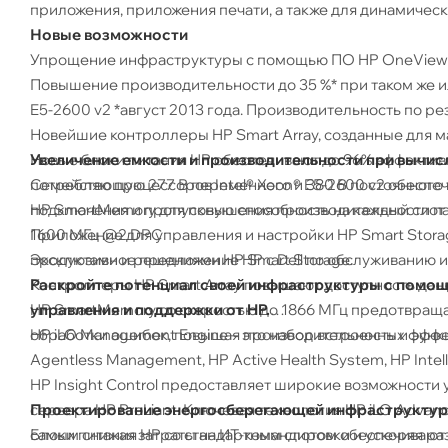
приложения, приложения печати, а также для динамичес
Новые возможности
Упрощение инфраструктуры с помощью ПО HP OneView 1.1
Повышение производительности до 35 %* при таком же 
E5-2600 v2 *август 2013 года. Производительность по ре
Новейшие контроллеры HP Smart Array, созданные для м
Увеличение емкости и производительности при вычис
Новые блоки питания HP обеспечивают до 96% эффектив
Семейство процессоров Intel® Xeon® E5-2600 v2 обеспе
потребляющую 277 В переменного и 380 В постоянного 
подключения и пропускную способность на каждый слот
HP SmartMemory для повышения производительности памя
Приложение для управления и настройки HP Smart Stora
1600 МГц @2 DPC
продуктами и решениями HP Smart Storage.
Эксклюзивное предложение HP с Dell по обслуживанию и 
Раскройте потенциал своей инфраструктуры с помощ
Контроллеры HP Smart Array повышают доступность данн
управления и поддержки от HP.
HP SmartMemory со скоростью до 1866 МГц предотвращ
HP iLO Management Engine – это набор встроенных функц
обработки ошибок, повышая производительность и эффе
Agentless Management, HP Active Health System, HP Inte
HP Insight Control предоставляет широкие возможности
Проектирование энергосберегающей инфраструкту
сервера HP ProLiant. Ключевая технология HP iLO Adva
Блоки питания HP со стандартным слотом обеспечиваю
самым снижая затраты на ИТ-командировки и ускоряя р