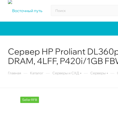
Сервер HP Proliant DL360p
DRAM, 4LFF, P420i/1GB F
—
—
—
—
Главная
Каталог
Серверы и СХД
Серверы
Seller RFB