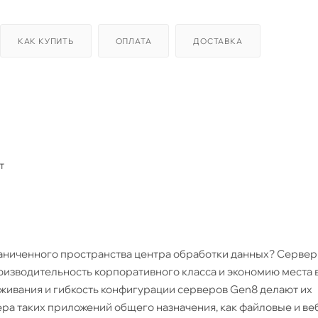
КАК КУПИТЬ
ОПЛАТА
ДОСТАВКА
шт
и
раниченного пространства центра обработки данных? Сервер
оизводительность корпоративного класса и экономию места 
живания и гибкость конфигурации серверов Gen8 делают их
ра таких приложений общего назначения, как файловые и ве