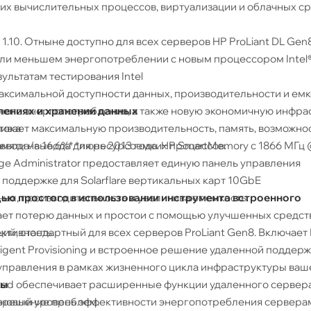
ких вычислительных процессов, виртуализации и облачных ср
0. Отныне доступно для всех серверов HP ProLiant DL Gen8
или меньшем энергопотреблении с новым процессором Intel
зультатам тестирования Intel
аксимальной доступности данных, производительности и емк
лениях и хранении данных
ного энергопотребления, а также новую экономичную инфра
чивает максимальную производительность, память, возможно
тока
 ввода/вывода для ресурсоемких процессов.
ти на 16,6%* *июнь 2013 года. HP SmartMemory с 1866 МГц
ge Administrator предоставляет единую панель управления
поддержке для Solarflare вертикальных карт 10GbE
ью простого в использовании инструмента встроенного
ых, производительность и увеличивают емкость.
ает потерю данных и простои с помощью улучшенных средст
ий, стандартный для всех серверов ProLiant Gen8. Включает 
ктивность.
lligent Provisioning и встроенное решение удаленной поддерж
 управления в рамках жизненного цикла инфраструктуры ваш
ры
nced обеспечивает расширенные функции удаленного сервера
т новый уровень эффективности энергопотребления сервера
азрешение проблем.