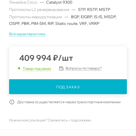
Линейка Cisco
—
Catalyst 9300
Протоколы L2 резервирования
—
STP, RSTP, MSTP
Протоколы маршрутизации
—
BGP, EIGRP, IS-IS, MSDP,
OSPF, PBR, PIM-SM, RIP, Static route, VRF, VRRP
Все характеристики
409 994
₽
/шт
Вопросы по товару?
Товар под заказ
ПОД ЗАКАЗ
Доставка осуществляется через транспортные компании
Нужна консультация? Свяжитесь – подскажем.