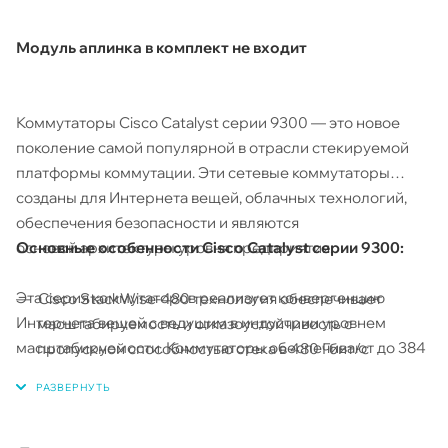
Модуль аплинка в комплект не входит
Коммутаторы Cisco Catalyst серии 9300 — это новое
поколение самой популярной в отрасли стекируемой
платформы коммутации. Эти сетевые коммутаторы
созданы для Интернета вещей, облачных технологий,
обеспечения безопасности и являются
Основные особенности Cisco Catalyst серии 9300​:
основой архитектуры уровня предприятия.
Эта серия коммутаторов реализует конвергенцию
Cisco StackWise-480 технология обеспечивает
Интернета вещей с ведущим в индустрии уровнем
масштабируемость и отказоустойчивость с
масштабируемости. Коммутаторы обеспечивают до 384
пропускной способностью стека в 480 Гбит/с
портов с мощностью до 60Вт для UPOE, а также POE+ и
Cisco StackPower технология обеспечивает
PoE, высокую безопасность, поддержку протокола AVB и
резервирование и наращивание бюджета
стандарта IEEE 1588, анализ сервисов и классификацию
электропитания в коммутируемом стеке
для приложений Интернета вещей.