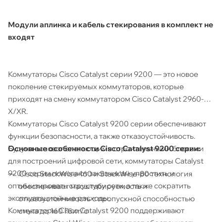
Модули аплинка и кабель стекирования в комплект не
входят
Коммутаторы Cisco Catalyst серии 9200 — это новое
поколение стекируемых коммутаторов, которые
приходят на смену коммутатором Cisco Catalyst 2960-
X/XR.
Коммутаторы Cisco Catalyst 9200 серии обеспечивают
функции безопасности, а также отказоустойчивость.
Основные особенности Cisco Catalyst 9200 серии:
Будучи основополагающими строительными блоками
для построений цифровой сети, коммутаторы Catalyst
9200 серии помогают заказчикам упростить и
Cisco StackWise-160 и StackWise-80 технология
оптимизировать структуру сети, а также сократить
обеспечивает масштабируемость и
эксплуатационные расходы.
отказоустойчивость с пропускной способностью
Коммутаторы Cisco Catalyst 9200 поддерживают
стека до 160 Гбит/с