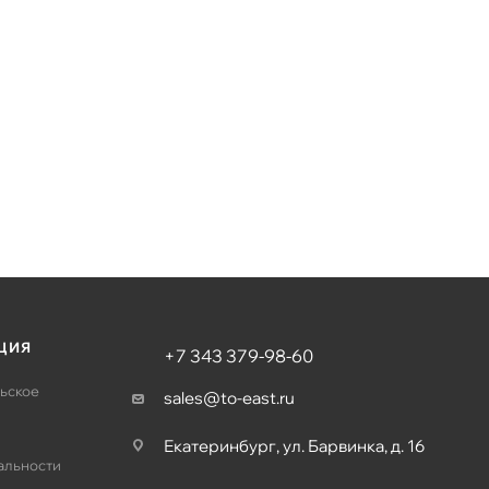
ЦИЯ
+7 343 379-98-60
ьское
sales@to-east.ru
Екатеринбург, ул. Барвинка, д. 16
альности