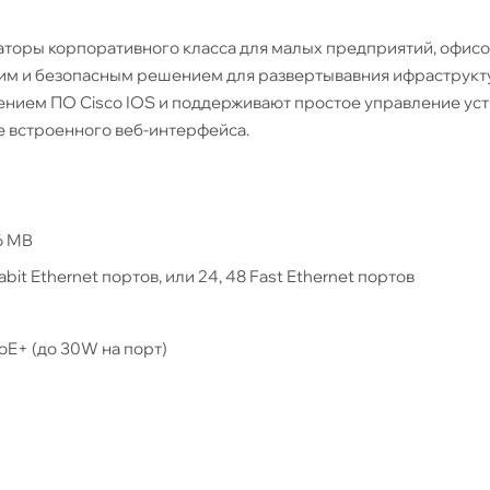
таторы корпоративного класса для малых предприятий, офисо
ким и безопасным решением для развертывавния ифраструкт
лением ПО Cisco IOS и поддерживают простое управление ус
же встроенного веб-интерфейса.
6 MB
abit Ethernet портов, или 24, 48 Fast Ethernet портов
PoE+ (до 30W на порт)
ерфейса