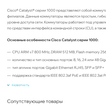
Cisco® Catalyst® серии 1000 представляют собой комму
филиалов. Данные коммутаторы являются простым, гиб
уровне доступа сети. Коммутаторы работают под управ
по средствам интерфейса командной строки (CLI), а так
Основные особенности Cisco Catalyst серии 1000:
CPU ARM v7 800 MHz, DRAM 512 MB, Flash memory 25
количество и тип основных портов: 8, 16, 24 или 48 Gig
тип аплинк портов: Gigabit Ethernet RJ45, SFP и SFP+
поддержка стандарта IEEE 802.3af PoE и IEEE 802.3at 
бюджет PoE до 740W (в зависимости от модели)
управление по средствам CLI и встроенного веб-инт
Security 802.11, SPAN
Сопутствующие товары