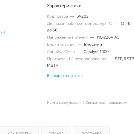
Характеристики
Код товара
—
59203
Диапазон рабочих температур, °C
—
От -5
до 50
Напряжение питания
—
110-220V AC
Блоки питания
—
Внешний
Линейка Cisco
—
Catalyst 1000
Протоколы L2 резервирования
—
STP, RSTP
MSTP
Все характеристики
Нужна консультация? Свяжитесь – подскажем.
КАК КУПИТЬ
ОПЛАТА
ДОСТАВКА