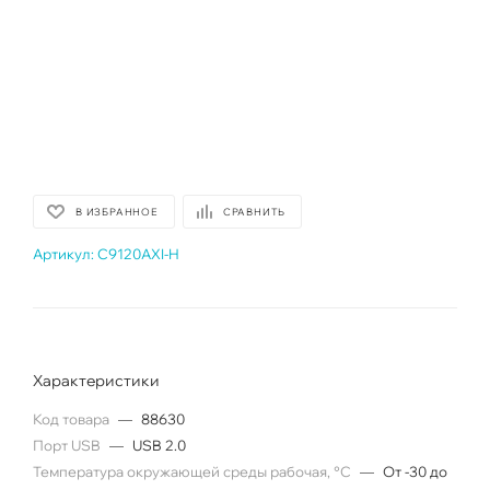
В ИЗБРАННОЕ
СРАВНИТЬ
Артикул:
C9120AXI-H
Характеристики
Код товара
—
88630
Порт USB
—
USB 2.0
Температура окружающей среды рабочая, °C
—
От -30 до