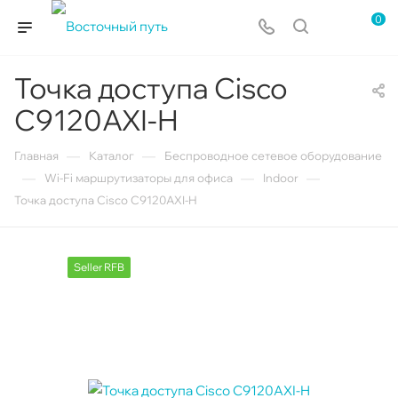
0
Точка доступа Cisco
C9120AXI-H
—
—
Главная
Каталог
Беспроводное сетевое оборудование
—
—
—
Wi-Fi маршрутизаторы для офиса
Indoor
Точка доступа Cisco C9120AXI-H
Seller RFB