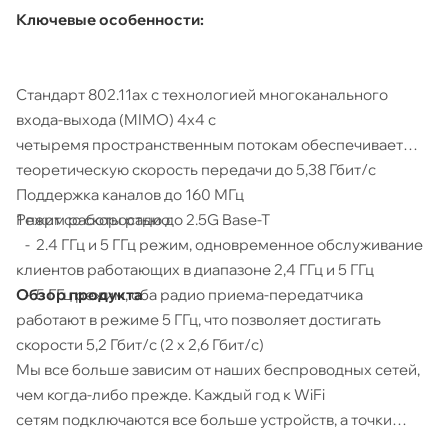
Ключевые особенности:
Стандарт 802.11ax с технологией многоканального
входа-выхода (MIMO) 4x4 с
четыремя пространственным потокам обеспечивает
теоретическую скорость передачи до 5,38 Гбит/с
Поддержка каналов до 160 МГц
1 порт со скоростью до 2.5G Base-T
Режим работы радио:
- 2.4 ГГц и 5 ГГц режим, одновременное обслуживание
клиентов работающих в диапазоне 2,4 ГГц и 5 ГГц
Обзор продукта
- 5 ГГц режим, оба радио приема-передатчика
работают в режиме 5 ГГц, что позволяет достигать
скорости 5,2 Гбит/с (2 x 2,6 Гбит/с)
Мы все больше зависим от наших беспроводных сетей,
чем когда-либо прежде. Каждый год к WiFi
сетям подключаются все больше устройств, а точки
доступа Cisco Catalyst серии 9120AX обеспечат