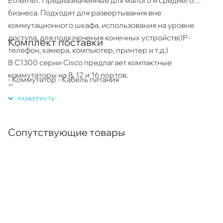
Ethernet. Предназначенные для малого и среднего
бизнеса. Подходят для развертывания вне
коммутационного шкафа, использования на уровне
доступа, для подключения конечных устройств(IP-
Комплект поставки
телефон, камера, компьютер, принтер и т.д.)
В C1300 серии Cisco предлагает компактные
коммутаторы на 8, 12 и 16 портов.
- Коммутатор - Кабель питания
Поддерживается стекирование между моделями:
C1300-16P-4X, C1300-24T-4X, C1300-24P-4X, C1300-
24FP-4X, C1300-48T-4X, C1300-48P-4X, C1300-48FP-4X,
C1300-8MGP-2X, C1300-24MGP-4X, C1300-48MGP-4X.
Сопутствующие товары
Основные особенности Cisco C1300 серии:
- Количество основных портов: 8, 12, 16, 24, 48. Работают
на скорости до 10 Гбит/с
- Поддержка PoE+, стандарты 802.3af и 802.3at
- Возможность управлять IP трафиком. Поддерживается
до 990 статических маршрутов и до 128 IP-интерфейсов.