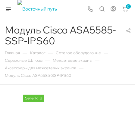
0
Модуль Cisco ASA5585-
SSP-IPS60
—
—
—
Главная
Каталог
Сетевое оборудование
—
—
Сервисные Шлюзы
Межсетевые экраны
—
Аксессуары для межсетевых экранов
Модуль Cisco ASA5585-SSP-IPS60
Seller RFB