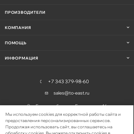
ПРОИЗВОДИТЕЛИ
КОМПАНИЯ
ПОМОЩЬ
ИНФОРМАЦИЯ
+7 343 379-98-60
sales@to-east.ru
Екатеринбург, ул. Барвинка, д. 16
Мы используем cookies для корректной работы сайта и
предоставления персонализированных сервисов.
Продолжая использовать сайт, вы соглашаетесь на
2026 © «Восточный путь» – поставка телекоммуникационного
обработку cookies. Вы можете отключить cookies в