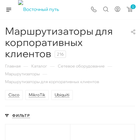
0
Маршрутизаторы для
корпоративных
клиентов
216
—
—
—
Главная
Каталог
Сетевое оборудование
—
Маршрутизаторы
Маршрутизаторы для корпоративных клиентов
Cisco
MikroTik
Ubiquiti
ФИЛЬТР