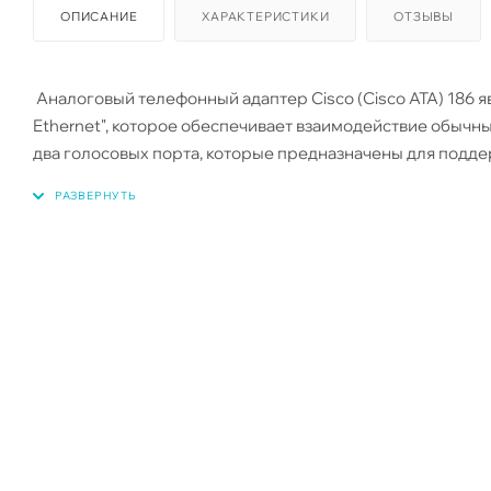
ОПИСАНИЕ
ХАРАКТЕРИСТИКИ
ОТЗЫВЫ
Аналоговый телефонный адаптер Cisco (Cisco ATA) 186 я
Ethernet", которое обеспечивает взаимодействие обычны
два голосовых порта, которые предназначены для под
аппаратами с тональным кнопочным набором. В отличии 
с АТС, так как Cisco ATA 186 не может отправлять сигнал
использоваться одновременно с разными телефонными н