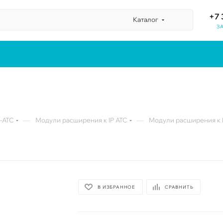
+7 
Каталог
З
—
—
P-ATC
Модули расширения к IP АТС
Модули расширения к I
В ИЗБРАННОЕ
СРАВНИТЬ