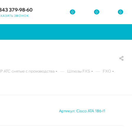
343 379-98-60
0
0
0
АКАЗАТЬ ЗВОНОК
—
—
P АТС снятые с производства
Шлюзы FXS
FXO
Артикул:
Cisco ATA 186-I1