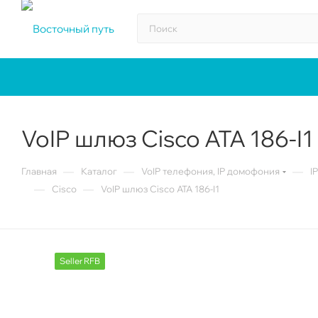
VoIP шлюз Cisco ATA 186-I1
—
—
—
Главная
Каталог
VoIP телефония, IP домофония
I
—
—
Cisco
VoIP шлюз Cisco ATA 186-I1
Seller RFB