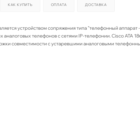
КАК КУПИТЬ
ОПЛАТА
ДОСТАВКА
вляется устройством сопряжения типа "телефонный аппарат -
х аналоговых телефонов с сетями IP-телефонии. Cisco ATA 18
держки совместимости с устаревшими аналоговыми телефонн
от обычных FXS-портов, голосовые порты не могут взаимоде
ы набора номера на эти порты. Оба голосовых порта могут
омерами в соответствии с заданными настройками этих пор