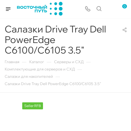
0
Салазки Drive Tray Dell
PowerEdge
C6100/C6105 3.5"
—
—
—
Главная
Каталог
Серверы и СХД
—
Комплектующие для серверов и СХД
—
Салазки для накопителей
Салазки Drive Tray Dell PowerEdge C6100/C6105 3.5"
Seller RFB