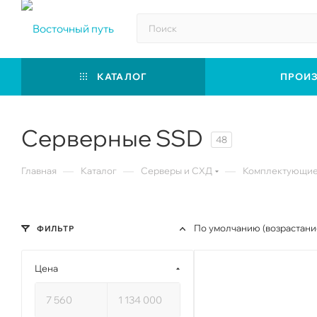
КАТАЛОГ
ПРОИ
Серверные SSD
48
—
—
—
Главная
Каталог
Серверы и СХД
Комплектующие 
По умолчанию (возрастани
ФИЛЬТР
Цена