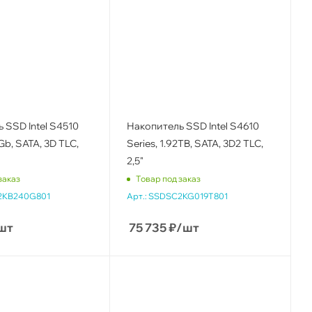
 SSD Intel S4510
Накопитель SSD Intel S4610
Gb, SATA, 3D TLC,
Series, 1.92TB, SATA, 3D2 TLC,
2,5"
заказ
Товар под заказ
2KB240G801
Арт.:
SSDSC2KG019T801
шт
75 735
₽
/шт