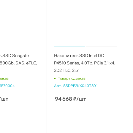
ь SSD Seagate
Накопитель SSD Intel DC
 800Gb, SAS, eTLC,
P4510 Series, 4.0Tb, PCIe 3.1 x4,
3D2 TLC, 2,5"
заказ
Товар под заказ
ME70004
Арт.:
SSDPE2KX040T801
/шт
94 668
₽
/шт