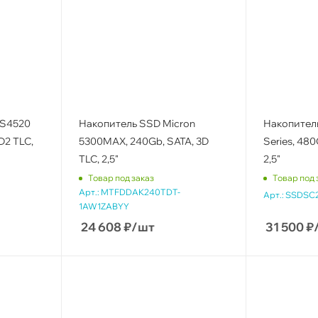
 S4520
Накопитель SSD Micron
Накопитель
3D2 TLC,
5300MAX, 240Gb, SATA, 3D
Series, 480
TLC, 2,5"
2,5"
Товар под заказ
Товар под 
Арт.:
MTFDDAK240TDT-
Арт.:
SSDSC
1AW1ZABYY
24 608
₽
/шт
31 500
₽