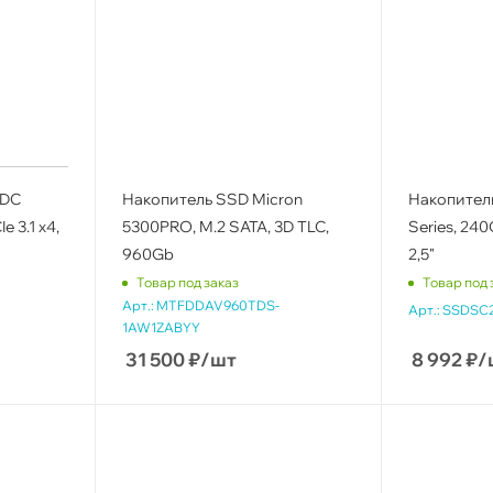
 DC
Накопитель SSD Micron
Накопитель
e 3.1 x4,
5300PRO, M.2 SATA, 3D TLC,
Series, 240
960Gb
2,5"
Товар под заказ
Товар под 
Арт.:
MTFDDAV960TDS-
Арт.:
SSDSC
1AW1ZABYY
31 500
₽
/шт
8 992
₽
/