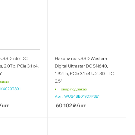
 SSD Intel DC
Накопитель SSD Western
, 2.0Tb, PCIe 3.1 x4,
Digital Ultrastar DC SN640,
5"
1.92Tb, PCIe 3.1 x4 U.2, 3D TLC,
2,5"
заказ
KX020T801
Товар под заказ
Арт.:
WUS4BB019D7P3E1
/шт
60 102
₽
/шт