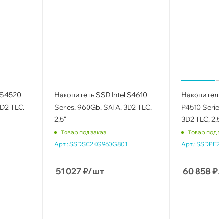
 S4520
Накопитель SSD Intel S4610
Накопитель
3D2 TLC,
Series, 960Gb, SATA, 3D2 TLC,
P4510 Series
2,5"
3D2 TLC, 2,
Товар под заказ
Товар под 
Арт.:
SSDSC2KG960G801
Арт.:
SSDPE2
51 027
₽
/шт
60 858
₽