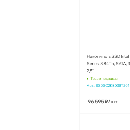
Накопитель SSD Intel
Series, 3.84Tb, SATA, 
2,5"
Товар под заказ
Арт.:
SSDSC2KB038TZ01
96 595
₽
/шт