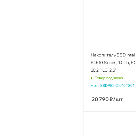
Накопитель SSD Intel
P4510 Series, 1.0Tb, PCI
3D2 TLC, 2,5"
Товар под заказ
Арт.:
SSDPE2KX010T801
20 790
₽
/шт