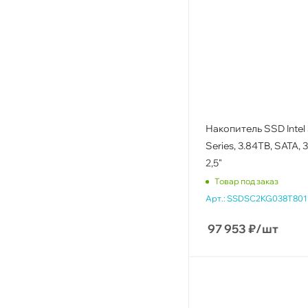
Накопитель SSD Intel
Series, 3.84TB, SATA, 
2,5"
Товар под заказ
Арт.:
SSDSC2KG038T801
97 953
₽
/шт