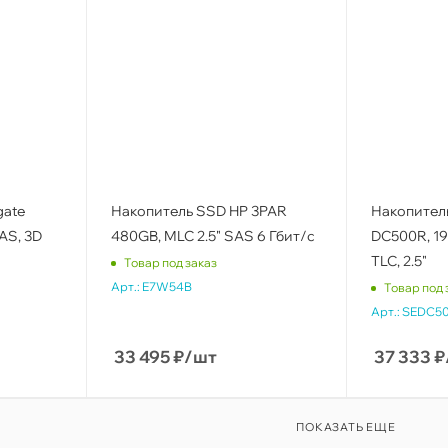
gate
Накопитель SSD HP 3PAR
Накопитель
AS, 3D
480GB, MLC 2.5" SAS 6 Гбит/с
DC500R, 19
TLC, 2.5"
Товар под заказ
Арт.:
E7W54B
Товар под 
Арт.:
SEDC50
33 495
₽
/шт
37 333
₽
ПОКАЗАТЬ ЕЩЕ