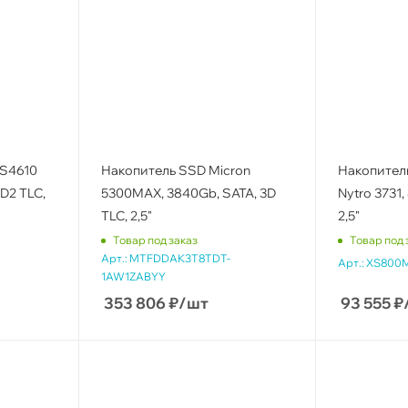
 S4610
Накопитель SSD Micron
Накопител
3D2 TLC,
5300MAX, 3840Gb, SATA, 3D
Nytro 3731,
TLC, 2,5"
2,5"
Товар под заказ
Товар под 
Арт.:
MTFDDAK3T8TDT-
Арт.:
XS800
1AW1ZABYY
353 806
₽
/шт
93 555
₽