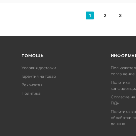
1
2
3
ПОМОЩЬ
ИНФОРМА
Условия доставки
Пользовател
соглашение
Гарантия на товар
Политика
Реквизиты
конфиденци
Политика
Согласие на
ПДн
Политика в 
обработки п
данных