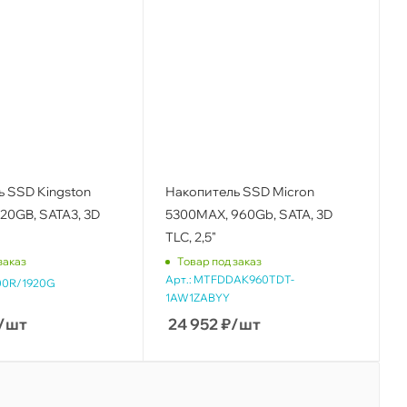
 SSD Kingston
Накопитель SSD Micron
20GB, SATA3, 3D
5300MAX, 960Gb, SATA, 3D
TLC, 2,5"
заказ
Товар под заказ
Арт.:
MTFDDAK960TDT-
0R/1920G
1AW1ZABYY
/шт
24 952
₽
/шт