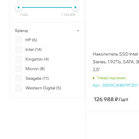
7 560
1 134 000
Бренд
HP (
6
)
Intel (
14
)
Накопитель SSD Intel
Kingston (
4
)
Series, 1.92Tb, SATA, 
Micron (
8
)
2,5"
Товар под заказ
Seagate (
11
)
Арт.:
SSDSC2KB019TZ01
Western Digital (
5
)
126 988
₽
/шт