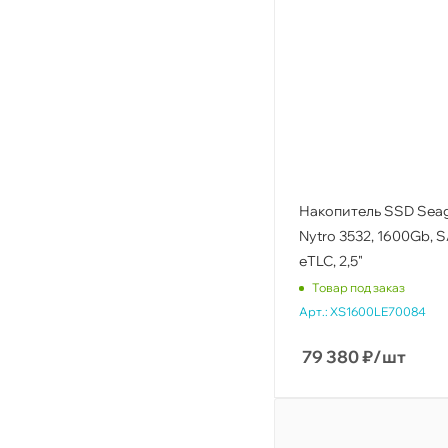
Накопитель SSD Sea
Nytro 3532, 1600Gb, S
eTLC, 2,5"
Товар под заказ
Арт.:
XS1600LE70084
79 380
₽
/шт