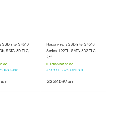
 SSD Intel S4510
Накопитель SSD Intel S4510
Gb, SATA, 3D TLC,
Series, 1.92Tb, SATA, 3D2 TLC,
2,5"
заказ
Товар под заказ
2KB480G801
Арт.:
SSDSC2KB019T801
/шт
32 340
₽
/шт