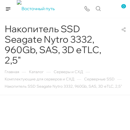
0
Накопитель SSD
Seagate Nytro 3332,
960Gb, SAS, 3D eTLC,
2,5"
—
—
—
Главная
Каталог
Серверы и СХД
—
—
Комплектующие для серверов и СХД
Серверные SSD
Накопитель SSD Seagate Nytro 3332, 960Gb, SAS, 3D eTLC, 2,5"