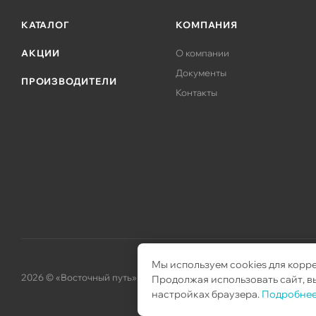
HP ProLiant SL250s G8
КАТАЛОГ
КОМПАНИЯ
АКЦИИ
О компании
Документы
ПРОИЗВОДИТЕЛИ
Контакты
Мы используем cookies для корр
2026 © «Восточный путь» – поставка телекоммуникационного об
Продолжая использовать сайт, вы
настройках браузера.
Подробнее