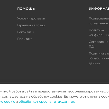
ПОМОЩЬ
ИНФОРМА
Условия доставки
Пользовател
соглашение
Гарантия на товар
Политика
Реквизиты
конфиденци
Политика
Согласие на
ПДн
Политика в 
обработки п
данных
ектной работы сайта и предоставления персонализированных с
орудования.
 соглашаетесь на обработку cookies. Вы можете отключить cook
 о cookie
и
обработке персональных данных
.