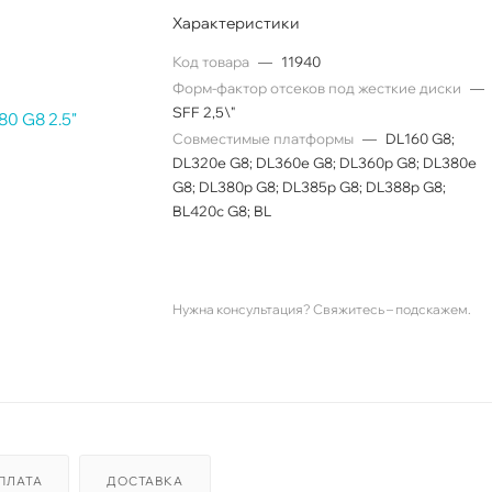
Характеристики
Код товара
—
11940
Форм-фактор отсеков под жесткие диски
—
SFF 2,5\"
Совместимые платформы
—
DL160 G8;
DL320e G8; DL360e G8; DL360p G8; DL380e
G8; DL380p G8; DL385p G8; DL388p G8;
BL420c G8; BL
Нужна консультация? Свяжитесь – подскажем.
ПЛАТА
ДОСТАВКА