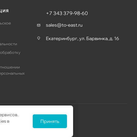
ЦИЯ
+7 343 379-98-60
ьское
sales@to-east.ru
Екатеринбург, ул. Барвинка, д. 16
альности
 обработку
отношении
ерсональных
ервисов.
ies в
Принять