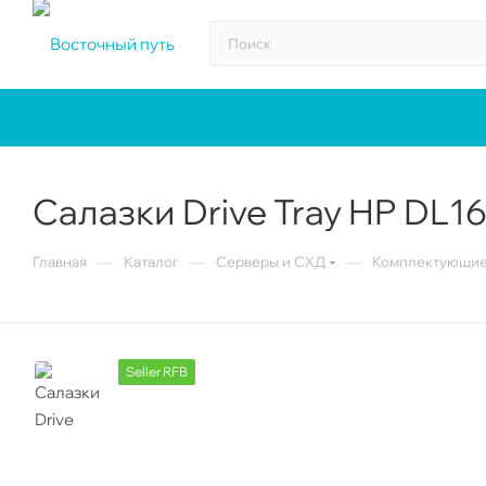
Салазки Drive Tray HP DL1
—
—
—
Главная
Каталог
Серверы и СХД
Комплектующие 
Seller RFB