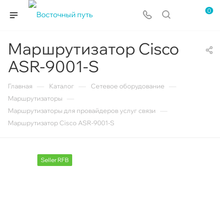
0
Маршрутизатор Cisco
ASR-9001-S
—
—
—
Главная
Каталог
Сетевое оборудование
—
Маршрутизаторы
—
Маршрутизаторы для провайдеров услуг связи
Маршрутизатор Cisco ASR-9001-S
Seller RFB