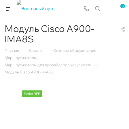
0
Модуль Cisco A900-
IMA8S
—
—
—
Главная
Каталог
Сетевое оборудование
—
Маршрутизаторы
—
Маршрутизаторы для провайдеров услуг связи
Модуль Cisco A900-IMA8S
Seller RFB