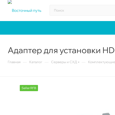
Адаптер для установки HDD
—
—
—
Главная
Каталог
Серверы и СХД
Комплектующие 
Seller RFB