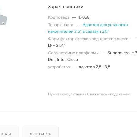
Характеристики
Код товара
—
17058
Товар аналог
—
Адаптер для установки
накопителей 2.5" в салазки 3.5"
Форм-фактор отсеков под жесткие диски
—
LFF 3,5\"
Совместимые платформы
—
Supermicro; HP
Dell; Intel; Cisco
устройство
—
адаптер 2,5 - 3,5
Нужна консультация? Свяжитесь – подскажем.
ПЛАТА
ДОСТАВКА