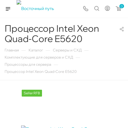
0
Процессор Intel Xeon
Quad-Core E5620
—
—
—
Главная
Каталог
Серверы и СХД
—
Комплектующие для серверов и СХД
—
Процессоры для сервера
Процессор Intel Xeon Quad-Core E5620
Seller RFB