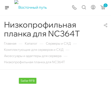
0
Низкопрофильная
планка для NC364T
—
—
—
Главная
Каталог
Серверы и СХД
—
Комплектующие для серверов и СХД
—
Аксессуары и адаптеры для сервера
Низкопрофильная планка для NC364T
Seller RFB