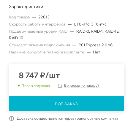
Характеристики
Код товара
—
22813
Скорость работы интерфейса
—
6 Гбит/с, 3 Гбит/с
Поддерживаемые уровни RAID
—
RAID-0, RAID-1, RAID-1E,
RAID-10
Стандарт разъема подключения
—
PCI Express 2.0 x8
Наличие low-profile планки в комплекте
—
Нет
8 747
₽
/шт
Вопросы по товару?
Товар под заказ
ПОД ЗАКАЗ
Доставка осуществляется через транспортные компании