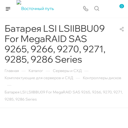
0
Батарея LSI LSIIBBU09
For MegaRAID SAS
9265, 9266, 9270, 9271,
9285, 9286 Series
—
—
—
Главная
Каталог
Серверы и СХД
—
Комплектующие для серверов и СХД
Контроллеры дисков
—
Батарея LSI LSIIBBU09 For MegaRAID SAS 9265, 9266, 9270, 9271,
9285, 9286 Series