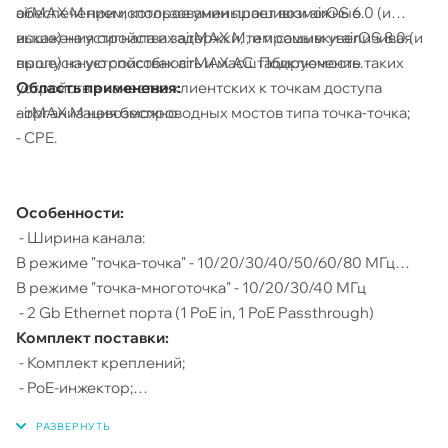
airMAX M при использовании прошивки airOS 6.0 (и
обеспечением, которое уменьшает возможные
выше) на устройствах airMAX M, и прошивки airOS 8.0 (и
искажения сигнала и задержки, тем самым увеличивая
выше) на устройствах airMAX AC. Подключение таких
пропускную способность и масштабируемость.
Область применения:
устройств в качестве клиентских к точкам доступа
- организация беспроводных мостов типа точка-точка;
airMAX M невозможно.
- CPE.
Особенности:
- Ширина канала:
В режиме "точка-точка" - 10/20/30/40/50/60/80 МГц
В режиме "точка-многоточка" - 10/20/30/40 МГц
- 2 Gb Ethernet порта (1 PoE in, 1 PoE Passthrough)
Комплект поставки:
- Комплект креплений;
- PoE-инжектор;
- Кабель питания;
- Краткое руководство пользователя.