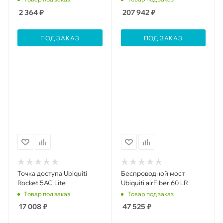
2 364
₽
207 942
₽
ПОД ЗАКАЗ
ПОД ЗАКАЗ
Toчка доступа Ubiquiti
Беспроводной мост
Rocket 5AC Lite
Ubiquiti airFiber 60 LR
Товар под заказ
Товар под заказ
17 008
₽
47 525
₽