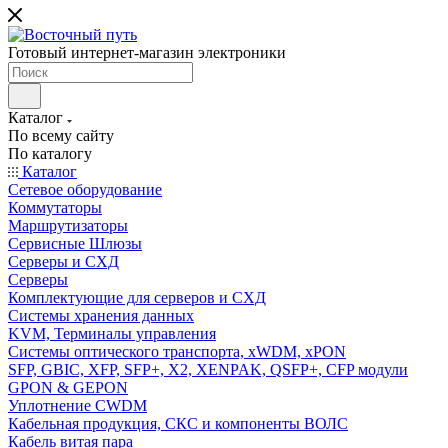
Готовый интернет-магазин электроники
Каталог
По всему сайту
По каталогу
Каталог
Сетевое оборудование
Коммутаторы
Маршрутизаторы
Сервисные Шлюзы
Серверы и СХД
Серверы
Комплектующие для серверов и СХД
Системы хранения данных
KVM, Терминалы управления
Системы оптического транспорта, xWDM, xPON
SFP, GBIC, XFP, SFP+, X2, XENPAK, QSFP+, CFP модули
GPON & GEPON
Уплотнение CWDM
Кабельная продукция, СКС и компоненты ВОЛС
Кабель витая пара