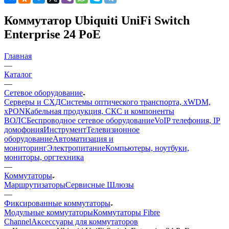
Коммутатор Ubiquiti UniFi Switch
Enterprise 24 PoE
Главная
—
Каталог
—
Сетевое оборудование
Серверы и СХД
Системы оптического транспорта, xWDM,
xPON
Кабельная продукция, СКС и компоненты
ВОЛС
Беспроводное сетевое оборудование
VoIP телефония, IP
домофония
Инструмент
Телевизионное
оборудование
Автоматизация и
мониторинг
Электропитание
Компьютеры, ноутбуки,
мониторы, оргтехника
—
Коммутаторы
Маршрутизаторы
Сервисные Шлюзы
—
Фиксированные коммутаторы
Модульные коммутаторы
Коммутаторы Fibre
Channel
Аксессуары для коммутаторов