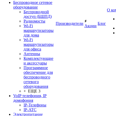
Беспроводное сетевое
оборудование
О ко
Беспроводной
доступ (БШПД)
Радиомосты
Производители
Блог
Wi-Fi
Акции
маршрутизаторы
для дома
Wi-Fi
маршрутизаторы
для офиса
Антенны
Комплектующие
и аксессуары
Программное
обеспечение для
беспроводного
сетевого
оборудования
+ ЕЩЕ 3
VoIP телефония, IP
домофония
IP-Телефоны
IP-ATC
Электропитание