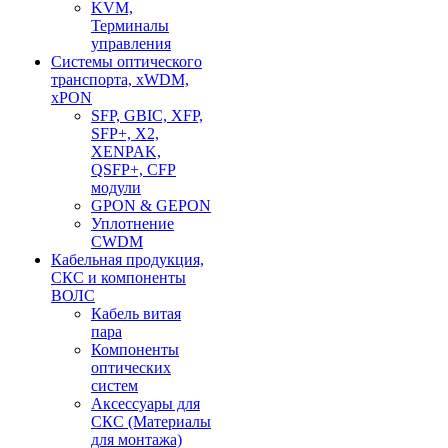
KVM,
Терминалы
управления
Системы оптического
транспорта, xWDM,
xPON
SFP, GBIC, XFP,
SFP+, X2,
XENPAK,
QSFP+, CFP
модули
GPON & GEPON
Уплотнение
CWDM
Кабельная продукция,
СКС и компоненты
ВОЛС
Кабель витая
пара
Компоненты
оптических
систем
Аксессуары для
СКС (Материалы
для монтажа)