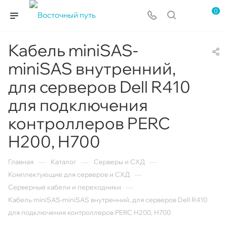
0
Кабель miniSAS-
miniSAS внутренний,
для серверов Dell R410
для подключения
контроллеров PERC
H200, H700
—
—
—
Главная
Каталог
Серверы и СХД
—
Комплектующие для серверов и СХД
—
Серверные кабели и переходники
Кабель miniSAS-miniSAS внутренний, для серверов Dell R410
для подключения контроллеров PERC H200, H700