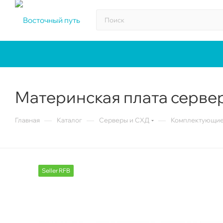
Материнская плата серве
—
—
—
Главная
Каталог
Серверы и СХД
Комплектующие 
Seller RFB