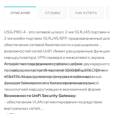
ОПИСАНИЕ
ОТЗЫВЫ
КАК КУПИТЬ
USG-PRO-4 - это сетевой шлюз с 2-мя 1G RJ45 портами и
2-мя комбо-портами 1G RJ45/SFP, предназначенный для
обеспечения сетевой безопасности и расширения
возможностей сетей UniFi. Имеет расширенные функции
маршрутизатора, VPN сервера и межсетевого экрана.
Устройство поддерживает работу с двумя
Аппаратная платформа построена на базе двухядерного
провайдерами услуг Интернета одновременно, причем
процессора с тактовой частотой 1000 МГц, 2ГБ ОЗУ и
может быть настроена конфигурация в режиме
4ГБ ПЗУ. Маршрутизатор сочетает в себе надежные
отказоустойчивости или балансировки нагрузки.
функции безопасности с высокопроизводительной
технологией маршрутизации в экономичной форме.
Возможности UniFi Security Gateway:
- обеспечение VLAN сегментирования посредством
виртуальных сетей;