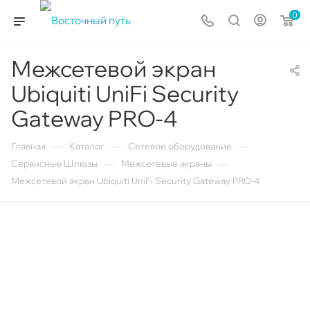
0
Межсетевой экран
Ubiquiti UniFi Security
Gateway PRO-4
—
—
—
Главная
Каталог
Сетевое оборудование
—
—
Сервисные Шлюзы
Межсетевые экраны
Межсетевой экран Ubiquiti UniFi Security Gateway PRO-4