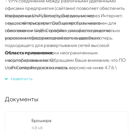
- VPN соединение между различными удаленными
офисами предприятия (сайтами) позволяет обеспечить
Управление UniFi Security Gateway может
конфиденциальную передачу данных через Интернет;
осуществляться при помощи программного
- высокий приоритет QoS может быть назначен для
обеспечения UniFi Controller – мощного средства
голосового и видео-трафика для обеспечения четких
управления беспроводной сетью, идеально
вызовов и передачи потокового видео без потерь.
подходящего для развертывания сетей высокой
Область применения:
плотности с практически неограниченным
- корпоративные сети;
масштабированием. Обращаем Ваше внимание, что ПО
- сети операторского класса.
UniFi Controller должно иметь версию не ниже 4.7.6.\
Документы
Брошюра
4,8 мб