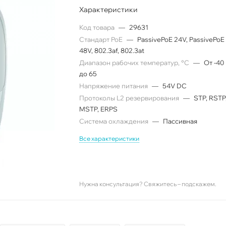
Характеристики
Код товара
—
29631
Cтандарт PoE
—
PassivePoE 24V, PassivePoE
48V, 802.3af, 802.3at
Диапазон рабочих температур, °C
—
От -40
до 65
Напряжение питания
—
54V DC
Протоколы L2 резервирования
—
STP, RSTP
MSTP, ERPS
Система охлаждения
—
Пассивная
Все характеристики
Нужна консультация? Свяжитесь – подскажем.