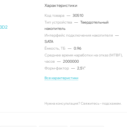
Характеристики
Код товара
—
30510
Тип устройства
—
Твердотельный
накопитель
Интерфейс подключения накопителя
—
SATA
Ëмкость, ТБ
—
0.96
Среднее время наработки на отказ (MTBF),
часов
—
2000000
Форм-фактор
—
2,5\"
Все характеристики
Нужна консультация? Свяжитесь – подскажем.