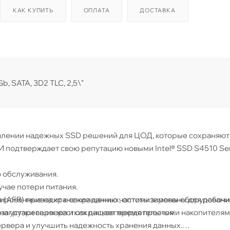
КАК КУПИТЬ
ОПЛАТА
ДОСТАВКА
b, SATA, 3D2 TLC, 2,5\"
тавлении надежных SSD решений для ЦОД, которые сохраняют
И подтверждает свою репутацию новыми Intel® SSD S4510 Se
 обслуживания.
учае потери питания.
ированные на хранение данных, оптимизированы для рабочи
зов (AFR) приводит к сокращению частоты замены оборудовани
ена устаревших жестких дисков твердотельными накопителя
езагрузки сервера и сокращает время простоя
ервера и улучшить надежность хранения данных.