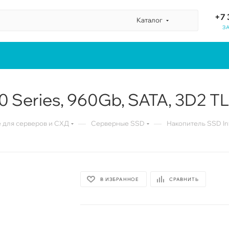
+7 
Каталог
З
 Series, 960Gb, SATA, 3D2 TLC
—
—
для серверов и СХД
Серверные SSD
Накопитель SSD Int
В ИЗБРАННОЕ
СРАВНИТЬ