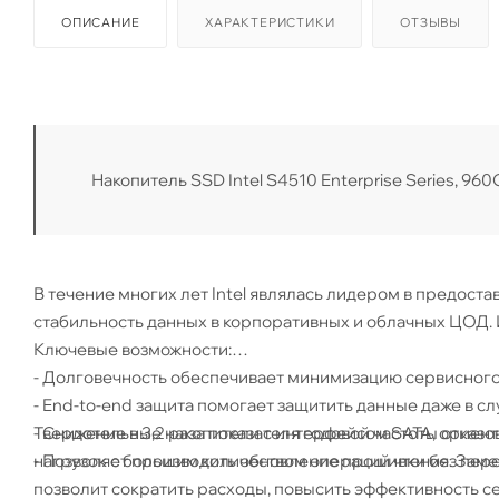
ОПИСАНИЕ
ХАРАКТЕРИСТИКИ
ОТЗЫВЫ
Накопитель SSD Intel S4510 Enterprise Series, 960G
В течение многих лет Intel являлась лидером в предос
стабильность данных в корпоративных и облачных ЦОД. 
Ключевые возможности:
- Долговечность обеспечивает минимизацию сервисного
- End-to-end защита помогает защитить данные даже в сл
Твердотельные накопители с интерфейсом SATA, ориент
- Снижение в 3,2 раза показателя годовой частоты отка
нагрузок с большим количеством операций чтения. Зам
- Позволяет производить обновление прошивки без пер
позволит сократить расходы, повысить эффективность с