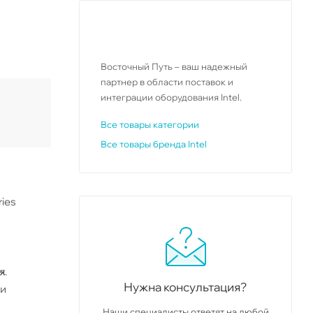
Восточный Путь – ваш надежный
партнер в области поставок и
интеграции оборудования Intel.
Все товары категории
Все товары бренда Intel
ries
х
я.
Нужна консультация?
ми
Наши специалисты ответят на любой