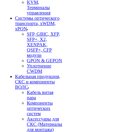
KVM,
Терминалы
управления
Системы оптического
транспорта, xWDM,
xPON
SFP, GBIC, XFP,
SFP+, X2,
XENPAK,
QSFP+, CFP
модули
GPON & GEPON
Уплотнение
CWDM
Кабельная продукция,
СКС и компоненты
ВОЛС
Кабель витая
пара
Компоненты
оптических
систем
Аксессуары для
СКС (Материалы
для монтажа)