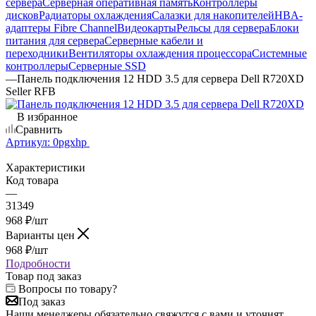
сервера
Серверная оперативная память
Контроллеры
дисков
Радиаторы охлаждения
Салазки для накопителей
HBA-
адаптеры Fibre Channel
Видеокарты
Рельсы для сервера
Блоки
питания для сервера
Серверные кабели и
переходники
Вентиляторы охлаждения процессора
Системные
контроллеры
Серверные SSD
—
Панель подключения 12 HDD 3.5 для сервера Dell R720XD
Seller RFB
В избранное
Сравнить
Артикул:
0pgxhp
Характеристики
Код товара
—
31349
968
₽
/шт
Варианты цен
968
₽
/шт
Подробности
Товар под заказ
Вопросы по товару?
Под заказ
Наши менеджеры обязательно свяжутся с вами и уточнят