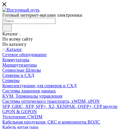
Готовый интернет-магазин электроники
Каталог
По всему сайту
По каталогу
Каталог
Сетевое оборудование
Коммутаторы
Маршрутизаторы
Сервисные Шлюзы
Серверы и СХД
Серверы
Комплектующие для серверов и СХД
Системы хранения данных
KVM, Терминалы управления
Системы оптического транспорта, xWDM, xPON
SFP, GBIC, XFP, SFP+, X2, XENPAK, QSFP+, CFP модули
GPON & GEPON
Уплотнение CWDM
Кабельная продукция, СКС и компоненты ВОЛС
Кабель витая пара