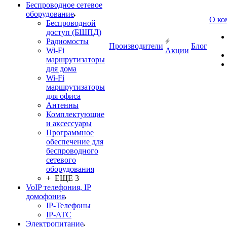
Беспроводное сетевое
оборудование
О ко
Беспроводной
доступ (БШПД)
Радиомосты
Производители
Блог
Wi-Fi
Акции
маршрутизаторы
для дома
Wi-Fi
маршрутизаторы
для офиса
Антенны
Комплектующие
и аксессуары
Программное
обеспечение для
беспроводного
сетевого
оборудования
+ ЕЩЕ 3
VoIP телефония, IP
домофония
IP-Телефоны
IP-ATC
Электропитание