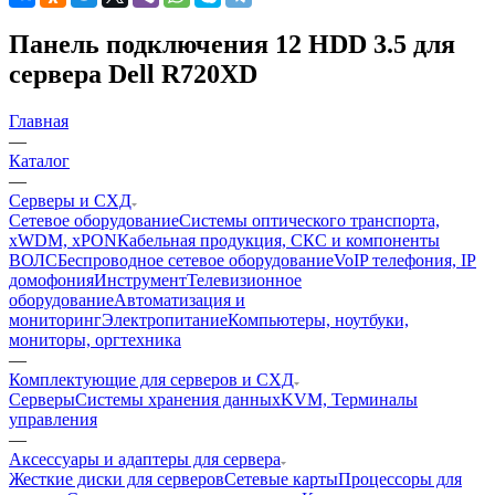
Панель подключения 12 HDD 3.5 для
сервера Dell R720XD
Главная
—
Каталог
—
Серверы и СХД
Сетевое оборудование
Системы оптического транспорта,
xWDM, xPON
Кабельная продукция, СКС и компоненты
ВОЛС
Беспроводное сетевое оборудование
VoIP телефония, IP
домофония
Инструмент
Телевизионное
оборудование
Автоматизация и
мониторинг
Электропитание
Компьютеры, ноутбуки,
мониторы, оргтехника
—
Комплектующие для серверов и СХД
Серверы
Системы хранения данных
KVM, Терминалы
управления
—
Аксессуары и адаптеры для сервера
Жесткие диски для серверов
Сетевые карты
Процессоры для