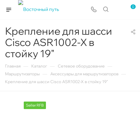
0
Крепление для шасси
Cisco ASR1002-X в
стойку 19"
—
—
—
Главная
Каталог
Сетевое оборудование
—
—
Маршрутизаторы
Аксессуары для маршрутизаторов
Крепление для шасси Cisco ASR1002-X в стойку 19"
Seller RFB