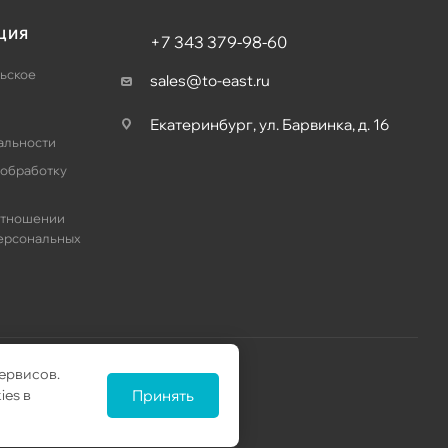
ЦИЯ
+7 343 379-98-60
ьское
sales@to-east.ru
Екатеринбург, ул. Барвинка, д. 16
альности
 обработку
отношении
ерсональных
ервисов.
ies в
Принять