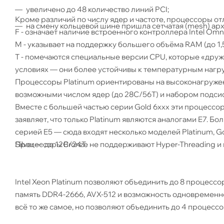
увеличено до 48 количество линий PCI;
Кроме различий по числу ядер и частоте, процессоры о
на смену кольцевой шине пришла сетчатая (mesh) арх
F - означает наличие встроенного контроллера Intel Omni
M - указывает на поддержку большего объёма RAM (до 1,5
T - помечаются специальные версии CPU, которые «дру
условиях — они более устойчивы к температурным нагру
Процессоры Platinum ориентированы на высоконагруже
возможными числом ядер (до 28C/56T) и набором подсис
Вместе с большей частью серии Gold 6xxx эти процессор
заявляет, что только Platinum являются аналогами E7. 
серией E5 — сюда входят несколько моделей Platinum, Gold
Процессоры Bronze не поддерживают Hyper-Threading и м
Silver — до 12C/24T.
Intel Xeon Platinum позволяют объединить до 8 процессо
память DDR4-2666, AVX-512 и возможность одновременно
всё то же самое, но позволяют объединить до 4 процессо