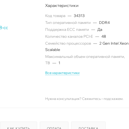
Характеристики
Код товара
—
34313
Тип оперативной памяти
—
DDR4
Поддержка ECC памяти
—
Да
Количество каналов PCI-E
—
48
Семейство процессоров
—
2 Gen Intel Xeon
Scalable
Максимальный объем оперативной памяти,
TB
—
1
Все характеристики
Нужна консультация? Свяжитесь – подскажем.
КАК КУПИТЬ
ОПЛАТА
ДОСТАВКА