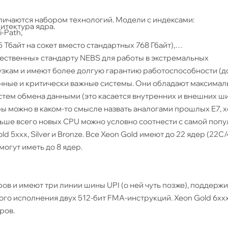
тличаются набором технологий. Модели с индексами:
итектура ядра.
-Path,
 Тбайт на сокет вместо стандартных 768 Гбайт),
жественны» стандарту NEBS для работы в экстремальных
зкам и имеют более долгую гарантию работоспособности (до
нные и критически важные системы. Они обладают максимал
тем обмена данными (это касается внутренних и внешних ши
ы можно в каком-то смысле назвать аналогами прошлых E7, хо
Больше всего новых CPU можно условно соотнести с самой поп
 5xxx, Silver и Bronze. Все Xeon Gold имеют до 22 ядер (22С/
огут иметь до 8 ядер.
ров и имеют три линии шины UPI (о ней чуть позже), поддерж
го исполнения двух 512-бит FMA-инструкций. Xeon Gold 6xx
ров.