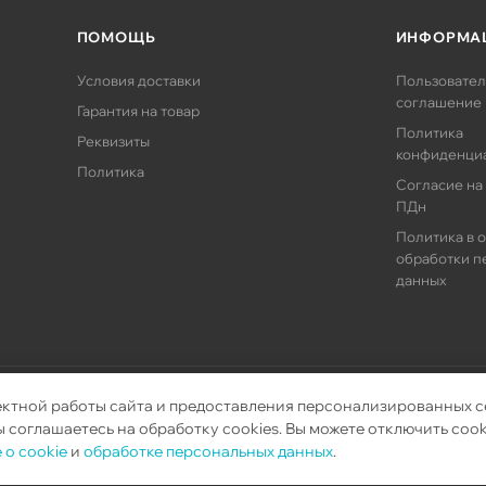
ПОМОЩЬ
ИНФОРМА
Условия доставки
Пользовател
соглашение
Гарантия на товар
Политика
Реквизиты
конфиденци
Политика
Согласие на
ПДн
Политика в 
обработки п
данных
ектной работы сайта и предоставления персонализированных с
орудования.
 соглашаетесь на обработку cookies. Вы можете отключить cook
 о cookie
и
обработке персональных данных
.