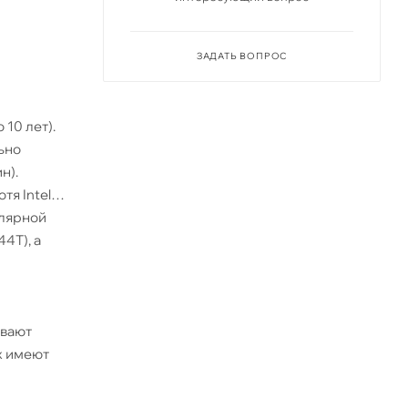
ЗАДАТЬ ВОПРОС
 10 лет).
ьно
н).
тя Intel
улярной
44Т), а
ивают
x имеют