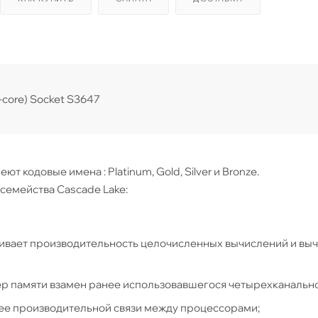
-core) Socket S3647
т кодовые имена : Platinum, Gold, Silver и Bronze.
семейства Cascade Lake:
чивает производительность целочисленных вычислений и вы
р памяти взамен ранее использовавшегося четырехканально
более производительной связи между процессорами;