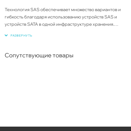
Технология SAS обеспечивает множество вариантов и
гибкость благодаря использованию устройств SAS и
устройств SATA в одной инфраструктуре хранения.
Однако устройства SAS и SATA обладают
индивидуальными характеристиками, которые делают
каждое из них более подходящим выбором в
зависимости от ваших потребностей в хранении.
Сопутствующие товары
Продукты MegaRAID позволяют сочетать эти две
похожие технологии на одном контроллере, в одном
корпусе и на одном виртуальном диске.