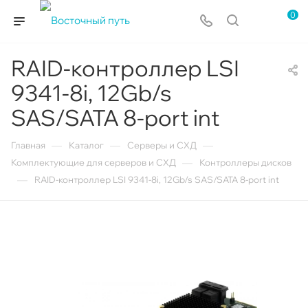
0
RAID-контроллер LSI
9341-8i, 12Gb/s
SAS/SATA 8-port int
—
—
—
Главная
Каталог
Серверы и СХД
—
Комплектующие для серверов и СХД
Контроллеры дисков
—
RAID-контроллер LSI 9341-8i, 12Gb/s SAS/SATA 8-port int