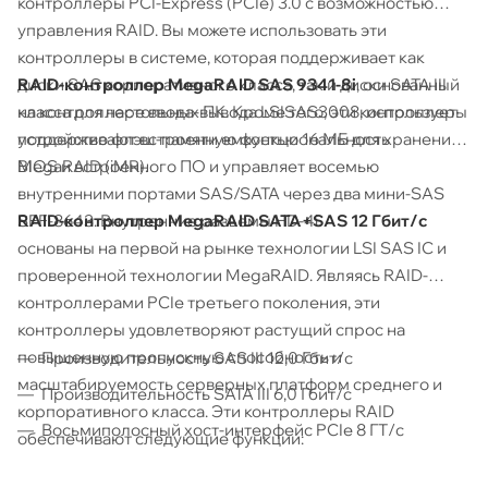
контроллеры PCI-Express (PCIe) 3.0 с возможностью
управления RAID. Вы можете использовать эти
контроллеры в системе, которая поддерживает как
RAID-контроллер MegaRAID SAS 9341-8i
, основанный
диски SAS корпоративного класса, так и диски SATA III
на контроллере ввода-вывода LSISAS3008, использует
класса для настольных ПК. Кроме того, эти контроллеры
устройство флэш-памяти емкостью 16 МБ для хранения
поддерживают встроенную функциональность
BIOS и встроенного ПО и управляет восемью
MegaRAID (iMR).
внутренними портами SAS/SATA через два мини-SAS
RAID-контроллер MegaRAID SATA+SAS 12 Гбит/с
SFF-8643. Внутренние разъемы HD-4i.
основаны на первой на рынке технологии LSI SAS IC и
проверенной технологии MegaRAID. Являясь RAID-
контроллерами PCIe третьего поколения, эти
контроллеры удовлетворяют растущий спрос на
повышенную пропускную способность и
Производительность SAS III 12,0 Гбит/с
масштабируемость серверных платформ среднего и
Производительность SATA III 6,0 Гбит/с
корпоративного класса. Эти контроллеры RAID
Восьмиполосный хост-интерфейс PCIe 8 ГТ/с
обеспечивают следующие функции: