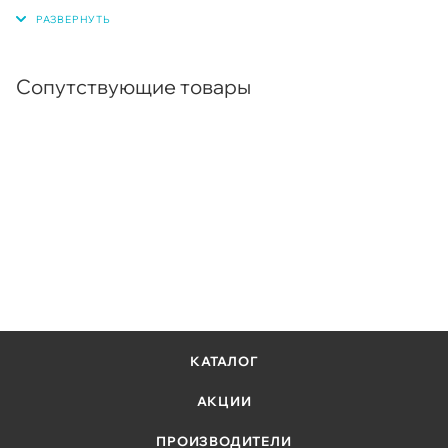
Hadoop и Ceph
все данные на накопителе будут удалены. Учтите, что для
ускорения работы при использовании формата 4Kn все
Корпоративные системы резервного копирования и
данные должны соответствовать секторам размера 4 КБ
восстановления данных - с диска на диск (D2D),
Сопутствующие товары
виртуальные ленточные системы
Системы централизованного наблюдения
КАТАЛОГ
АКЦИИ
ПРОИЗВОДИТЕЛИ