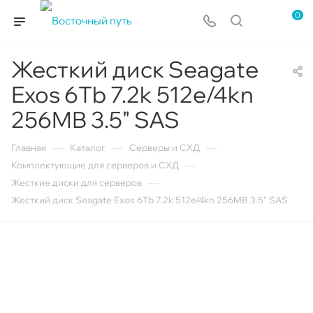
0
Жесткий диск Seagate
Exos 6Tb 7.2k 512e/4kn
256MB 3.5" SAS
—
—
—
Главная
Каталог
Серверы и СХД
—
Комплектующие для серверов и СХД
—
Жесткие диски для серверов
Жесткий диск Seagate Exos 6Tb 7.2k 512e/4kn 256MB 3.5" SAS