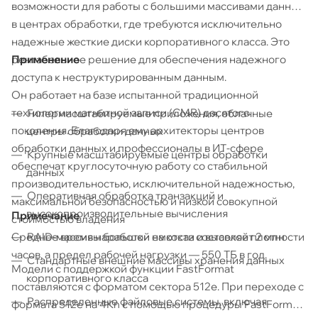
возможности для работы с большими массивами данных
в центрах обработки, где требуются исключительно
надежные жесткие диски корпоративного класса. Это
Применение
рентабельное решение для обеспечения надежного
доступа к неструктурированным данным.
Он работает на базе испытанной традиционной
технологии магнитной записи (CMR) десятого
Гипермасштабируемые приложения, облачные
поколения. Благодаря ему архитекторы центров
центры обработки данных
обработки данных и профессионалы в ИТ-сфере
Крупные масштабируемые центры обработки
обеспечат круглосуточную работу со стабильной
данных
производительностью, исключительной надежностью,
Оперативная обработка транзакций и
максимальной безопасностью и низкой совокупной
высокопроизводительные вычисления
Примечание
стоимостью владения
RAID-массивы большой емкости и высокой плотности
Среднее время наработки на отказ составляет 2 млн
часов, а предел рабочей нагрузки — 550 ТБ в год.
Стандартные внешние массивы хранения данных
Модели с поддержкой функции FastFormat
корпоративного класса
поставляются с форматом сектора 512e. При переходе с
Распределенные файловые системы, включая
формата 512e на 4Kn с помощью процедуры FastFormat