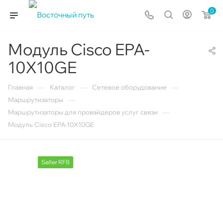
0
Модуль Cisco EPA-
10X10GE
—
—
—
Главная
Каталог
Сетевое оборудование
—
Маршрутизаторы
—
Маршрутизаторы для провайдеров услуг связи
Модуль Cisco EPA-10X10GE
Seller RFB