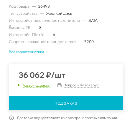
Код товара
—
36493
Тип устройства
—
Жесткий диск
Интерфейс подключения накопителя
—
SATA
Ëмкость, ТБ
—
8
Интерфейс, Гбит/с
—
6
Скорость вращения шпинделя, rpm
—
7200
Все характеристики
36 062
₽
/шт
Вопросы по товару?
Товар под заказ
ПОД ЗАКАЗ
Доставка осуществляется через транспортные компании