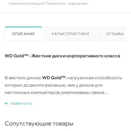
Нужна консультация? Свяжитесь – подскажем.
ОПИСАНИЕ
ХАРАКТЕРИСТИКИ
ОТЗЫВЫ
WD Gold™ - Жесткие диски корпоративного класса
В жестких дисках
WD Gold™
, нагрузочная способность
которых до десяти раз выше, чем у дисков для
настольных компьютеров, реализованы самые
современные технологии, делающие эти диски одними
из лучших по надежности, емкости,
энергоэффективности и производительности. Жесткие
диски
WD Gold™
, специально разработанные для
Сопутствующие товары
решения множества специфических задач, стоящих