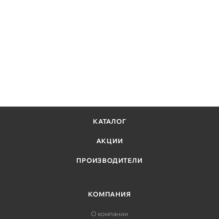
перед центрами обработки данных, идеальны для
массивов серверов и хранения данных, от которых
требуется высокий уровень доступности, то есть
необходимы максимально надежные устройства
хранения и круглосуточная выделенная линия
поддержки.
КАТАЛОГ
АКЦИИ
ПРОИЗВОДИТЕЛИ
КОМПАНИЯ
О компании