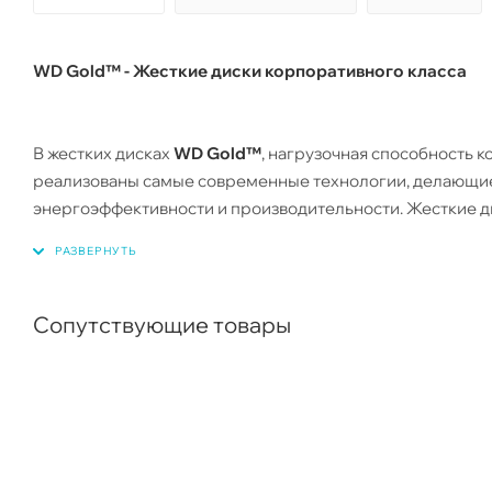
WD Gold™ - Жесткие диски корпоративного класса
В жестких дисках
WD Gold™
, нагрузочная способность к
реализованы самые современные технологии, делающие 
энергоэффективности и производительности. Жесткие 
специфических задач, стоящих перед центрами обработк
которых требуется высокий уровень доступности, то ес
круглосуточная выделенная линия поддержки.
Сопутствующие товары