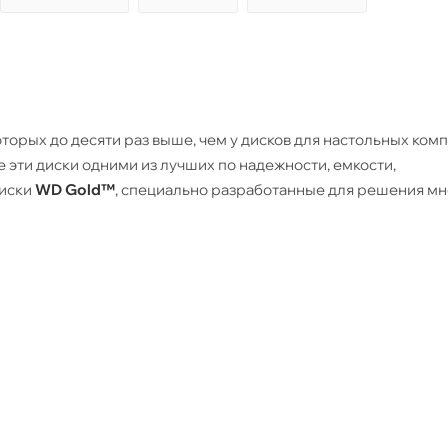
оторых до десяти раз выше, чем у дисков для настольных ком
эти диски одними из лучших по надежности, емкости,
диски
WD Gold™
, специально разработанные для решения м
и данных, идеальны для массивов серверов и хранения данны
ть необходимы максимально надежные устройства хранения и