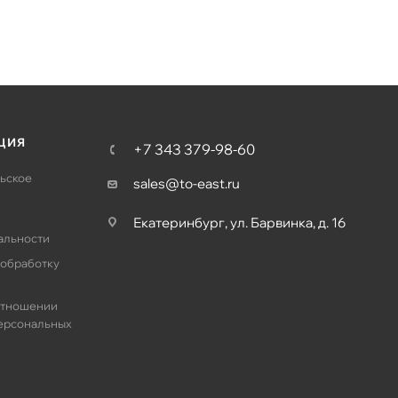
ЦИЯ
+7 343 379-98-60
ьское
sales@to-east.ru
Екатеринбург, ул. Барвинка, д. 16
альности
 обработку
отношении
ерсональных