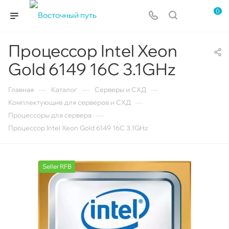
0
Процессор Intel Xeon
Gold 6149 16С 3.1GHz
—
—
—
Главная
Каталог
Серверы и СХД
—
Комплектующие для серверов и СХД
—
Процессоры для сервера
Процессор Intel Xeon Gold 6149 16С 3.1GHz
Seller RFB