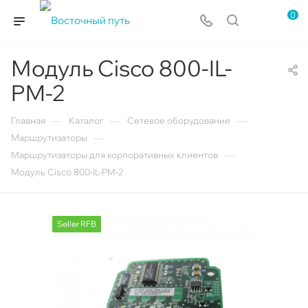
0
Модуль Cisco 800-IL-
PM-2
—
—
—
Главная
Каталог
Сетевое оборудование
—
Маршрутизаторы
—
Маршрутизаторы для корпоративных клиентов
Модуль Cisco 800-IL-PM-2
Seller RFB