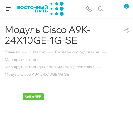
0
Модуль Cisco A9K-
24X10GE-1G-SE
—
—
—
Главная
Каталог
Сетевое оборудование
—
Маршрутизаторы
—
Маршрутизаторы для провайдеров услуг связи
Модуль Cisco A9K-24X10GE-1G-SE
Seller RFB