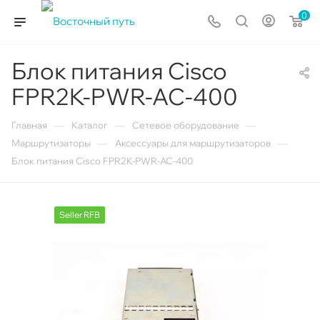
0
Блок питания Cisco
FPR2K-PWR-AC-400
—
—
—
Главная
Каталог
Сетевое оборудование
—
—
Маршрутизаторы
Аксессуары для маршрутизаторов
Блок питания Cisco FPR2K-PWR-AC-400
Seller RFB