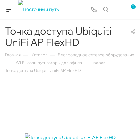
0
Toчка доступа Ubiquiti
UniFi AP FlexHD
—
—
Главная
Каталог
Беспроводное сетевое оборудование
—
—
—
Wi-Fi маршрутизаторы для офиса
Indoor
Toчка доступа Ubiquiti UniFi AP FlexHD