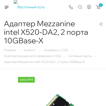
0
Адаптер Mezzanine
intel X520-DA2, 2 порта
10GBase-X
—
—
—
Главная
Каталог
Серверы и СХД
—
—
Комплектующие для серверов и СХД
Сетевые карты
Адаптер Mezzanine intel X520-DA2, 2 порта 10GBase-X
Seller RFB