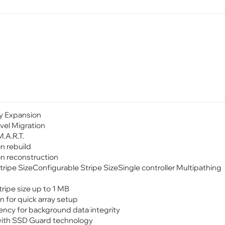
y Expansion
vel Migration
.A.R.T.
n rebuild
n reconstruction
tripe SizeConfigurable Stripe SizeSingle controller Multipathing
g
tripe size up to 1 MB
ion for quick array setup
ncy for background data integrity
ith SSD Guard technology