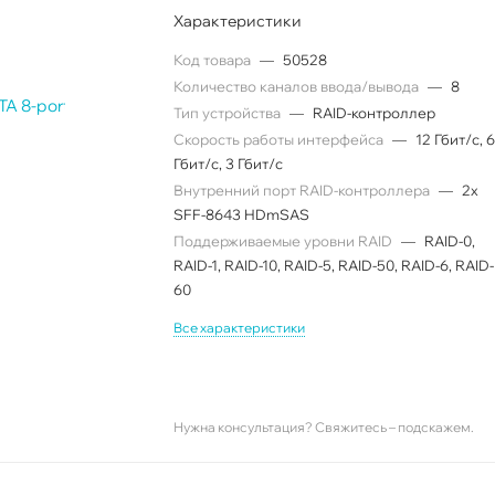
Характеристики
Код товара
—
50528
Количество каналов ввода/вывода
—
8
Тип устройства
—
RAID-контроллер
Скорость работы интерфейса
—
12 Гбит/с, 
Гбит/с, 3 Гбит/с
Внутренний порт RAID-контроллера
—
2x
SFF-8643 HDmSAS
Поддерживаемые уровни RAID
—
RAID-0,
RAID-1, RAID-10, RAID-5, RAID-50, RAID-6, RAID-
60
Все характеристики
Нужна консультация? Свяжитесь – подскажем.