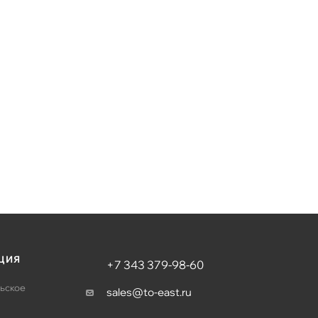
ЦИЯ
+7 343 379-98-60
ьское
sales@to-east.ru