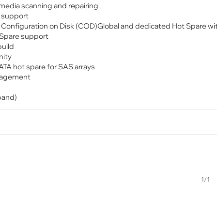
r media scanning and repairing
e support
Configuration on Disk (COD)Global and dedicated Hot Spare wi
 Spare support
build
inity
TA hot spare for SAS arrays
nagement
band)
1/1