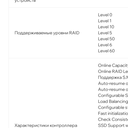
устройств
Level 0
Level 1
Level 10
Поддерживаемые уровни RAID
Level 5
Level 50
Level 6
Level 60
Online Capacit
Online RAID Le
Поддержка S.M
Auto-resume o
Auto-resume o
Configurable S
Load Balancin
Configurable s
Fast initializat
Check Consiste
Характеристики контроллера
SSD Support w