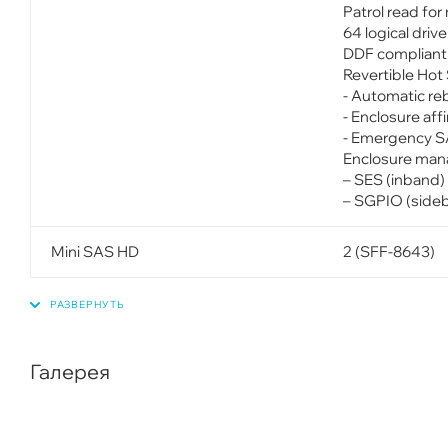
Patrol read fo
64 logical driv
DDF compliant 
Revertible Hot
- Automatic re
- Enclosure aff
- Emergency SA
Enclosure ma
– SES (inband)
– SGPIO (side
Mini SAS HD
2 (SFF-8643)
Галерея