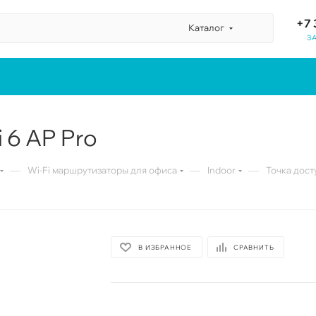
+7 
Каталог
З
i 6 AP Pro
—
—
—
Wi-Fi маршрутизаторы для офиса
Indoor
Toчка досту
В ИЗБРАННОЕ
СРАВНИТЬ