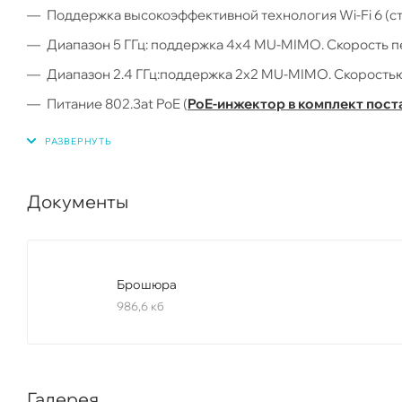
Поддержка высокоэффективной технология Wi-Fi 6 (ст
Диапазон 5 ГГц: поддержка 4x4 MU-MIMO. Скорость пе
Диапазон 2.4 ГГц:поддержка 2x2 MU-MIMO. Скоростью
Питание 802.3at PoE (
PoE-инжектор в комплект пост
Класс защиты корпуса IP54 (возможна в местах с бо
склады)
Рабочая температура: от -30 до 60 градусов
Документы
Поддержка управления через UniFi Network Controller в
Брошюра
986,6 кб
Галерея