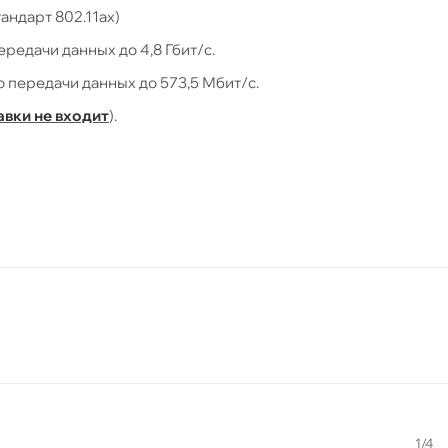
андарт 802.11ax)
редачи данных до 4,8 Гбит/с.
 передачи данных до 573,5 Мбит/с.
авки не входит
).
лее неблагоприятными температурными условиями, напр. кры
ерсии 6.1.56 (или новее).
1/4