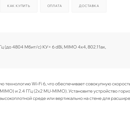
КАК КУПИТЬ
ОПЛАТА
ДОСТАВКА
Гц (до 4804 Мбит/с) КУ= 6 dBi, MIMO 4x4, 802.11ax,
вую технологию Wi-Fi 6, что обеспечивает совокупную скорост
U-MIMO) и 2.4 ГГц (2х2 MU-MIMO). Установите устройство гор
 высокоплотной среде или вертикально на стене для расшир