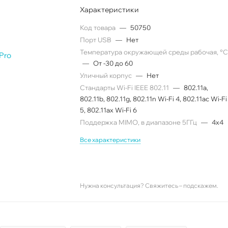
Характеристики
Код товара
—
50750
Порт USB
—
Нет
Температура окружающей среды рабочая, °
—
От -30 до 60
Уличный корпус
—
Нет
Стандарты Wi-Fi IEEE 802.11
—
802.11a,
802.11b, 802.11g, 802.11n Wi-Fi 4, 802.11ac Wi-Fi
5, 802.11ax Wi-Fi 6
Поддержка MIMO, в диапазоне 5ГГц
—
4x4
Все характеристики
Нужна консультация? Свяжитесь – подскажем.