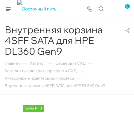
0
Внутренняя корзина
4SFF SATA для HPE
DL360 Gen9
—
—
—
Главная
Каталог
Серверы и СХД
—
Комплектующие для серверов и СХД
—
Аксессуары и адаптеры для сервера
Внутренняя корзина 4SFF SATA для HPE DL360 Gen9
Seller RFB