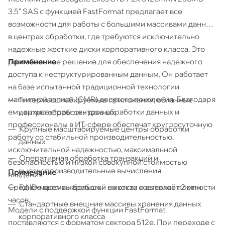
3.5" SAS с функцией FastFormat предлагает все
возможности для работы с большими массивами данных
в центрах обработки, где требуются исключительно
надежные жесткие диски корпоративного класса. Это
Применение
рентабельное решение для обеспечения надежного
доступа к неструктурированным данным. Он работает
на базе испытанной традиционной технологии
магнитной записи (CMR) десятого поколения. Благодаря
Гипермасштабируемые приложения, облачные
ему архитекторы центров обработки данных и
центры обработки данных
профессионалы в ИТ-сфере обеспечат круглосуточную
Крупные масштабируемые центры обработки
работу со стабильной производительностью,
данных
исключительной надежностью, максимальной
Оперативная обработка транзакций и
безопасностью и низкой совокупной стоимостью
высокопроизводительные вычисления
Примечание
владения
RAID-массивы большой емкости и высокой плотности
Среднее время наработки на отказ составляет 2 млн
часов.
Стандартные внешние массивы хранения данных
Модели с поддержкой функции FastFormat
корпоративного класса
поставляются с форматом сектора 512e. При переходе с