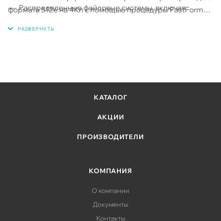
Распределенные файловые системы, включая
формата 512e на 4Kn с помощью процедуры FastFormat
Hadoop и Ceph
все данные на накопителе будут удалены. Учтите, что для
ускорения работы при использовании формата 4Kn все
Корпоративные системы резервного копирования и
данные должны соответствовать секторам размера 4 КБ
восстановления данных - с диска на диск (D2D),
виртуальные ленточные системы
Системы централизованного наблюдения
КАТАЛОГ
АКЦИИ
ПРОИЗВОДИТЕЛИ
КОМПАНИЯ
О компании
Документы
Контакты