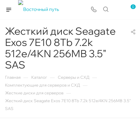
0
Жесткий диск Seagate
Exos 7E10 8Tb 7.2k
512e/4KN 256MB 3.5"
SAS
—
—
—
Главная
Каталог
Серверы и СХД
—
Комплектующие для серверов и СХД
—
Жесткие диски для серверов
Жесткий диск Seagate Exos 7E10 8Tb 7.2k 512e/4KN 256MB 3.5"
SAS