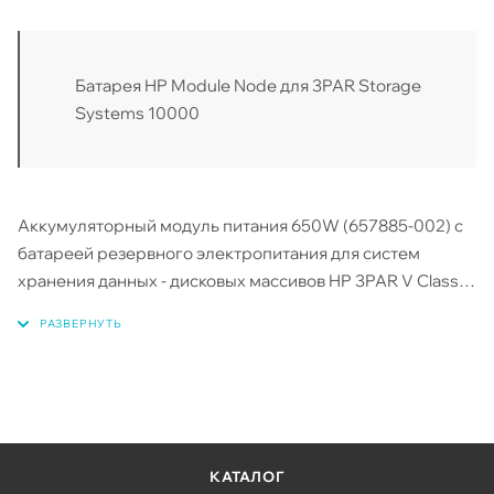
Батарея HP Module Node для 3PAR Storage
Systems 10000
Аккумуляторный модуль питания 650W (657885-002) с
батареей резервного электропитания для систем
хранения данных - дисковых массивов HP 3PAR V Class
StoreServ: HP 3PAR StoreServ 10400, HP 3PAR StoreServ
10800, HP P10000 3PAR V400, HP P10000 3PAR V800.
КАТАЛОГ