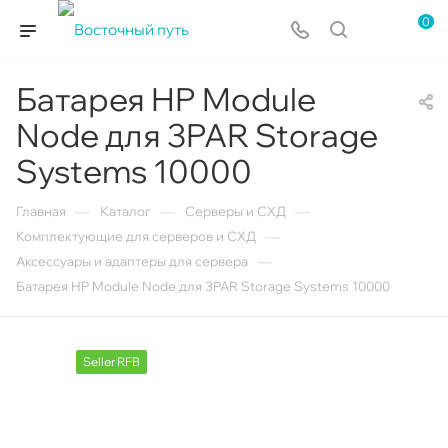
0
Батарея HP Module
Node для 3PAR Storage
Systems 10000
—
—
—
Главная
Каталог
Серверы и СХД
—
Комплектующие для серверов и СХД
—
Аксессуары и адаптеры для сервера
Батарея HP Module Node для 3PAR Storage Systems 10000
Seller RFB