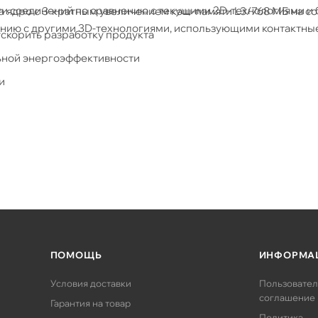
ти соединений по сравнению с текущими 2D-технологиями и 
дро ​​с 3-кратным увеличением кэш-памяти L3/768 МБ на со
ению с другими 3D-технологиями, использующими контактны
ускорить разработку продукта
льной энергоэффективности
и
 AMD EPYC 7003
ПОМОЩЬ
ИНФОРМА
Условия доставки
Пользовател
соглашение
Гарантия на товар
Политика