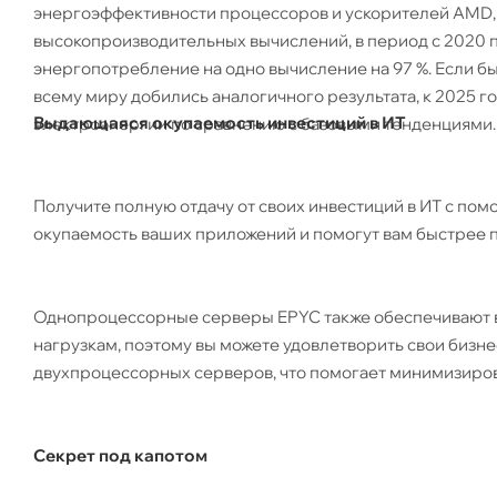
энергоэффективности процессоров и ускорителей AMD, 
высокопроизводительных вычислений, в период с 2020 по 
энергопотребление на одно вычисление на 97 %. Если б
всему миру добились аналогичного результата, к 2025 
Выдающаяся окупаемость инвестиций в ИТ
электроэнергии по сравнению с базовыми тенденциями.
Получите полную отдачу от своих инвестиций в ИТ с по
окупаемость ваших приложений и помогут вам быстрее п
Однопроцессорные серверы EPYC также обеспечивают в
нагрузкам, поэтому вы можете удовлетворить свои биз
двухпроцессорных серверов, что помогает минимизиров
Секрет под капотом