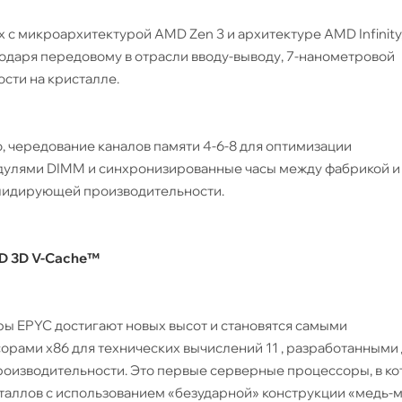
с микроархитектурой AMD Zen 3 и архитектуре AMD Infinity
одаря передовому в отрасли вводу-выводу, 7-нанометровой
сти на кристалле.
, чередование каналов памяти 4-6-8 для оптимизации
одулями DIMM и синхронизированные часы между фабрикой и
 лидирующей производительности.
D 3D V-Cache™
ы EPYC достигают новых высот и становятся самыми
ами x86 для технических вычислений 11 , разработанными
роизводительности. Это первые серверные процессоры, в к
аллов с использованием «безударной» конструкции «медь-м