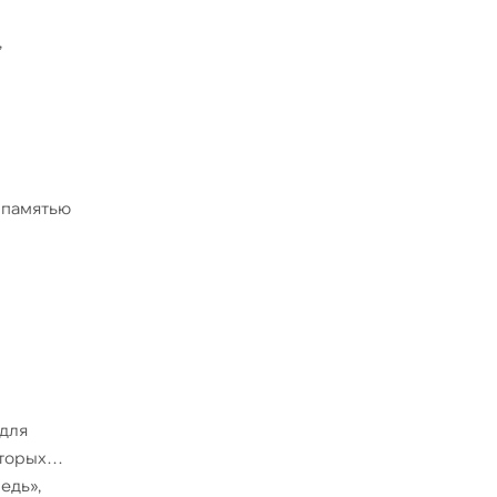
,
 памятью
 для
оторых
едь»,