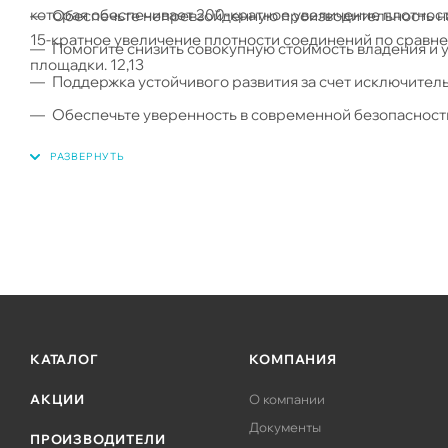
которая обеспечивает 200-кратное увеличение плотнос
Обеспечьте непревзойденную производительность на я
15-кратное увеличение плотности соединений по сравн
Помогите снизить совокупную стоимость владения и 
площадки. 12,13
Поддержка устойчивого развития за счет исключите
Обеспечьте уверенность в современной безопасност
Сокет, совместимый с существующими платформами
КАТАЛОГ
КОМПАНИЯ
АКЦИИ
О компании
Документы
ПРОИЗВОДИТЕЛИ