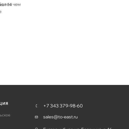
более чем
кет 14
е
ЦИЯ
+7 343 379-98-60
ьское
sales@to-east.ru