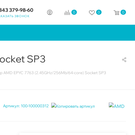
343 379-98-60
0
0
0
АКАЗАТЬ ЗВОНОК
ocket SP3
р AMD EPYC 7763 (2.45GHz/256Mb/64-core) Socket SP3
Артикул:
100-100000312