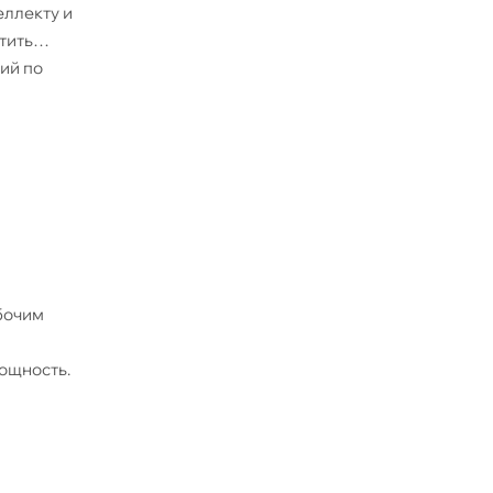
еллекту и
тить
ий по
бочим
ощность.